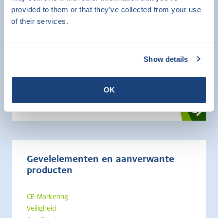
provided to them or that they’ve collected from your use
Gevelelementen
of their services.
CE-Markering
Productcertificatie
Show details
Veiligheid
Certificering
Onderzoek en beproeven
OK
Gevelelementen en aanverwante
producten
CE-Markering
Veiligheid