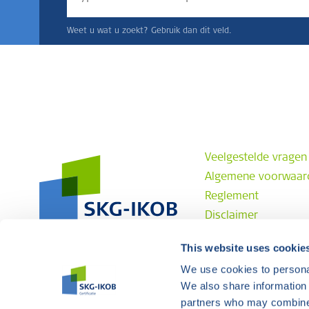
Weet u wat u zoekt? Gebruik dan dit veld.
Veelgestelde vragen
Algemene voorwaar
Reglement
Disclaimer
Privacyverklaring
This website uses cookie
Klachtenprocedure
We use cookies to personal
Contact
We also share information 
partners who may combine i