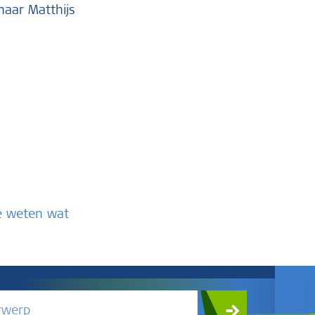
naar Matthijs
te weten wat
rwerp