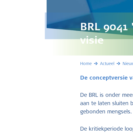
BRL 9041 "
visie
Home
Actueel
Nieu
De conceptversie va
De BRL is onder meer
aan te laten sluiten
gebonden mengsels.
De kritiekperiode lo