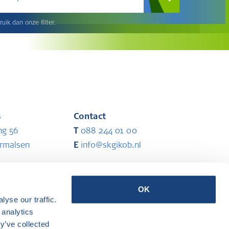
uik dan onze filter.
s
Contact
ng 56
T
088 244 01 00
ermalsen
E
info@skgikob.nl
Partners
OK
yse our traffic.
ermalsen
 analytics
y’ve collected