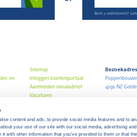
Bent u oriënterend? Gebr
Sitemap
Bezoekadre
den en
Inloggen klantenportaal
Poppenbouwi
Aanmelden nieuwsbrief
4191 NZ Geld
Vacatures
Postadres
s
Postbus 202
ise content and ads, to provide social media features and to anal
4190 CE Geld
about your use of our site with our social media, advertising and
t with other information that you’ve provided to them or that the