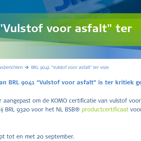
Vulstof voor asfalt" ter
wsberichten
BRL 9041 "Vulstof voor asfalt" ter visie
n BRL 9041 “Vulstof voor asfalt” is ter kritiek g
 aangepast om de KOMO certificatie van vulstof voor
 bij BRL 9320 voor het NL BSB®
productcertificaat
voor
opt tot en met 20 september.