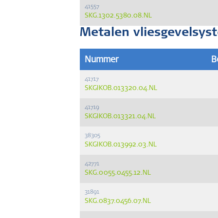
41557
SKG.1302.5380.08.NL
Metalen vliesgevelsys
Nummer
B
41717
SKGIKOB.013320.04.NL
41719
SKGIKOB.013321.04.NL
38305
SKGIKOB.013992.03.NL
42771
SKG.0055.0455.12.NL
31891
SKG.0837.0456.07.NL