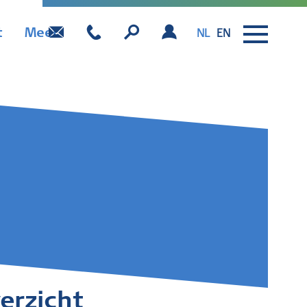
t
Meer
NL
EN
erzicht