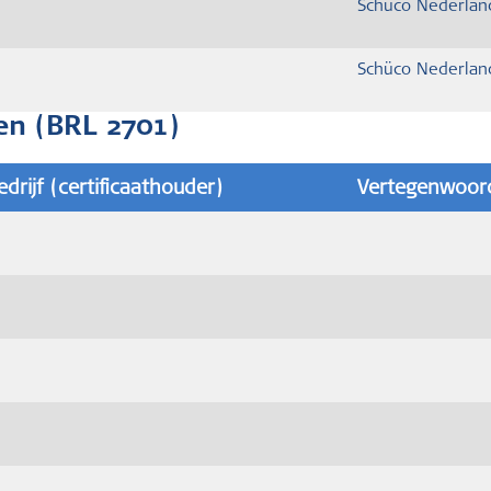
Schüco Nederlan
Schüco Nederlan
en (BRL 2701)
edrijf (certificaathouder)
Vertegenwoord