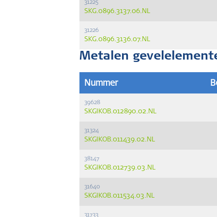
31225
SKG.0896.3137.06.NL
31226
SKG.0896.3136.07.NL
Metalen gevelelement
Nummer
B
39628
SKGIKOB.012890.02.NL
31324
SKGIKOB.011439.02.NL
38147
SKGIKOB.012739.03.NL
31640
SKGIKOB.011534.03.NL
31733