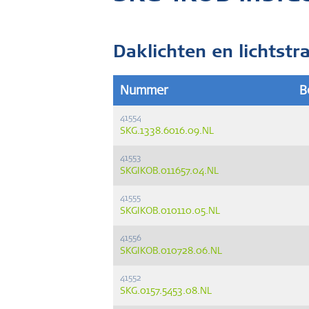
Daklichten en lichtstr
Nummer
B
41554
SKG.1338.6016.09.NL
41553
SKGIKOB.011657.04.NL
41555
SKGIKOB.010110.05.NL
41556
SKGIKOB.010728.06.NL
41552
SKG.0157.5453.08.NL