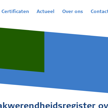
Certificaten
Actueel
Over ons
Contac
akwerendheidsregister ov