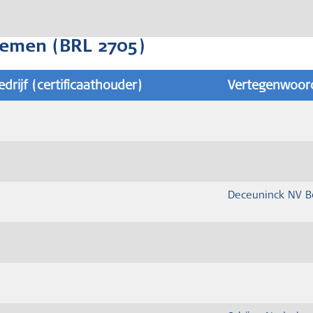
temen (BRL 2705)
edrijf (certificaathouder)
Vertegenwoord
Deceuninck NV B