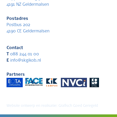
4191 NZ Geldermalsen
Postadres
Postbus 202
4190 CE Geldermalsen
Contact
T
088 244 01 00
E
info@skgikob.nl
Partners
Website ontwerp en realisatie:
Grafisch Goed Geregeld