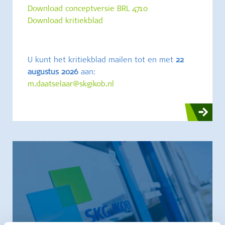
Download conceptversie BRL 4710
Download kritiekblad
U kunt het kritiekblad mailen tot en met
22
augustus 2026
aan:
m.daatselaar@skgikob.nl