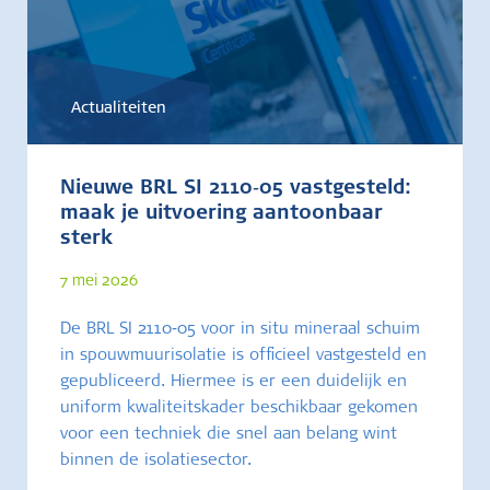
Actualiteiten
Nieuwe BRL SI 2110‑05 vastgesteld:
maak je uitvoering aantoonbaar
sterk
7 mei 2026
De BRL SI 2110‑05 voor in situ mineraal schuim
in spouwmuurisolatie is officieel vastgesteld en
gepubliceerd. Hiermee is er een duidelijk en
uniform kwaliteitskader beschikbaar gekomen
voor een techniek die snel aan belang wint
binnen de isolatiesector.