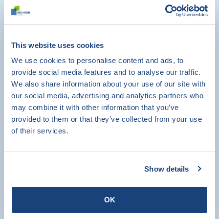
Actualiteiten
This website uses cookies
We use cookies to personalise content and ads, to
Energielabel ook verplicht voor
provide social media features and to analyse our traffic.
monumenten vanaf 2026
We also share information about your use of our site with
our social media, advertising and analytics partners who
15 juni 2026
may combine it with other information that you’ve
provided to them or that they’ve collected from your use
Per
29 mei 2026
is de energielabelplicht
of their services.
uitgebreid: ook
beschermde
monumenten
moeten voortaan beschikken
over een energielabel bij
verkoop,
verhuur
(ook bij vernieuwing van een
Show details
huurovereenkomst)
of oplevering
.
OK