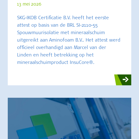
13 mei 2026
SKG‑IKOB Certificatie B.V. heeft het eerste
attest op basis van de BRL SI‑2110‑55
Spouwmuurisolatie met mineraalschuim
uitgereikt aan Aminofoam B.V.. Het attest werd
officieel overhandigd aan Marcel van der
Linden en heeft betrekking op het
mineraalschuimproduct InsuCore®.