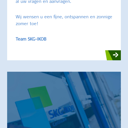
al uw vragen en aanvragen.
Wij wensen u een fijne, ontspannen en zonnige
zomer toe!
Team SKG-IKOB