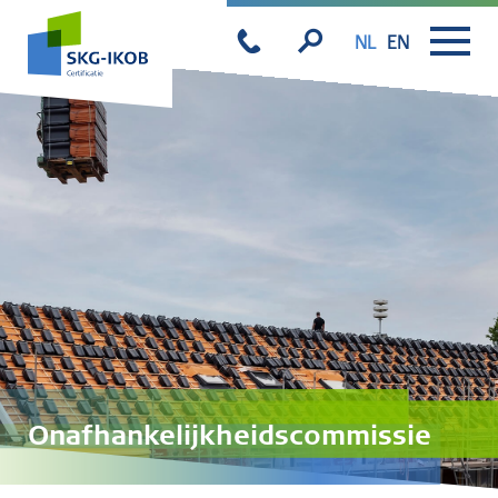
NL
EN
Onafhankelijkheidscommissie