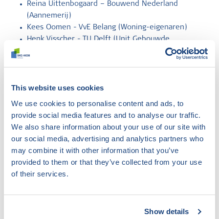
Reina Uittenbogaard – Bouwend Nederland
(Aannemerij)
Kees Oomen - VvE Belang (Woning-eigenaren)
Henk Visscher - TU Delft (Unit Gebouwde
Omgeving)
Aram van Jaarsveld – Namens/uit de kring van
installatiebranche
Bastiaan Benz - SKG-IKOB, directie
This website uses cookies
Olaf van Panhuys - SKG-IKOB, directie
We use cookies to personalise content and ads, to
Harm van Dartel – SKG-IKOB, secretaris
provide social media features and to analyse our traffic.
We also share information about your use of our site with
Verklaring Onafhankelijkheid en Onpartijdigheid
our social media, advertising and analytics partners who
may combine it with other information that you’ve
Download hier onze
verklaring van
provided to them or that they’ve collected from your use
Onafhankelijkheid en Onpartijdigheid
.
of their services.
Niet gevonden wat u zocht?
Show details