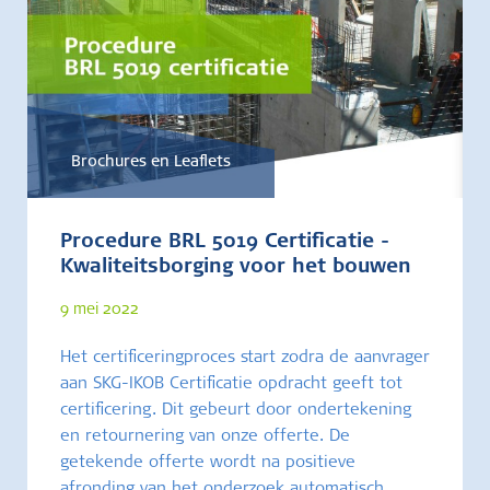
Brochures en Leaflets
Procedure BRL 5019 Certificatie -
Kwaliteitsborging voor het bouwen
9 mei 2022
Het certificeringproces start zodra de aanvrager
aan SKG-IKOB Certificatie opdracht geeft tot
certificering. Dit gebeurt door ondertekening
en retournering van onze offerte. De
getekende offerte wordt na positieve
afronding van het onderzoek automatisch