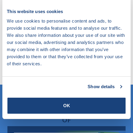
Hernieuwbaar en recycled content van
This website uses cookies
bouwproducten
We use cookies to personalise content and ads, to
provide social media features and to analyse our traffic.
We also share information about your use of our site with
our social media, advertising and analytics partners who
Niet gevonden wat u zocht?
may combine it with other information that you’ve
provided to them or that they’ve collected from your use
Probeer onze slimme filter eens. Hier zoekt u in de
of their services.
website op elk gewenst onderwerp en komt u te
weten wat SKG-IKOB hierbinnen doet en weet.
Show details
OK
Weet u wat u zoekt? Gebruik dan dit veld.
OF