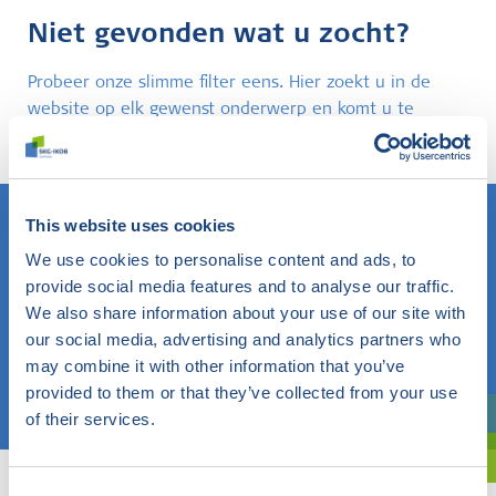
Niet gevonden wat u zocht?
Probeer onze slimme filter eens. Hier zoekt u in de
website op elk gewenst onderwerp en komt u te
weten wat SKG-IKOB hierbinnen doet en weet.
This website uses cookies
We use cookies to personalise content and ads, to
Weet u wat u zoekt? Gebruik dan dit veld.
provide social media features and to analyse our traffic.
We also share information about your use of our site with
OF
our social media, advertising and analytics partners who
may combine it with other information that you’ve
Kies een onderwerp
provided to them or that they’ve collected from your use
of their services.
Bent u oriënterend? Gebruik dan onze filter.