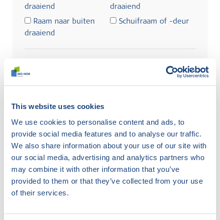
draaiend
draaiend
Raam naar buiten
Schuifraam of -deur
draaiend
Zoeken
This website uses cookies
We use cookies to personalise content and ads, to
Gebruikte afkortingen
provide social media features and to analyse our traffic.
We also share information about your use of our site with
ho
hout
ku
kunststof
me
metaal
our social media, advertising and analytics partners who
dbi
deur naar
dbu
deur naar
rbi
raam naar
may combine it with other information that you’ve
binnen draaiend
buiten draaiend
binnen draaiend
provided to them or that they’ve collected from your use
rbu
raam naar
sch
schuifraam
of their services.
buiten draaiend
/-deur