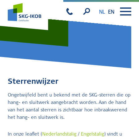
NL
EN
Sterrenwijzer
Ongetwijfeld bent u bekend met de SKG-sterren die op
hang- en sluitwerk aangebracht worden. Aan de hand
van het aantal sterren is zichtbaar hoe inbraakwerend
het hang- en sluitwerk is.
In onze leaflet (
Nederlandstalig
/
Engelstalig
) vindt u