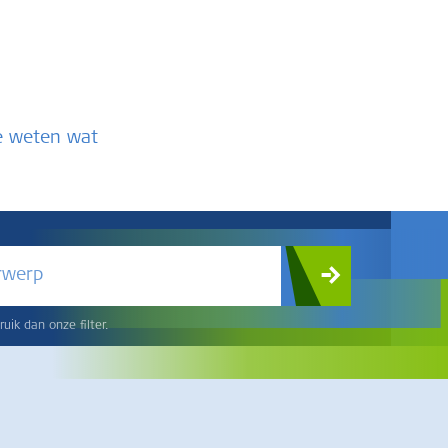
te weten wat
rwerp
uik dan onze filter.