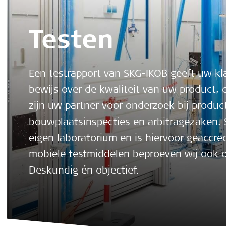
Testen
Een testrapport van SKG-IKOB geeft uw kl
bewijs over de kwaliteit van uw product, d
zijn uw partner voor onderzoek bij produc
bouwplaatsinspecties en arbitragezaken. S
eigen laboratorium en is hiervoor geaccr
mobiele testmiddelen beproeven wij ook o
Deskundig én objectief.