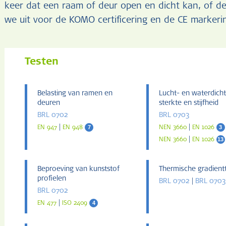
keer dat een raam of deur open en dicht kan, of de
we uit voor de KOMO certificering en de CE markeri
Testen
Belasting van ramen en
Lucht- en waterdicht
deuren
sterkte en stijfheid
BRL 0702
BRL 0703
|
7
|
3
EN 947
EN 948
NEN 3660
EN 1026
|
13
NEN 3660
EN 1026
Beproeving van kunststof
Thermische gradient
profielen
BRL 0702
|
BRL 0703
BRL 0702
|
4
EN 477
ISO 2409