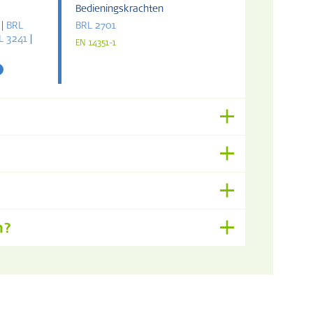
Bedieningskrachten
|
BRL
BRL 2701
L 3241
|
EN 14351-1
n?