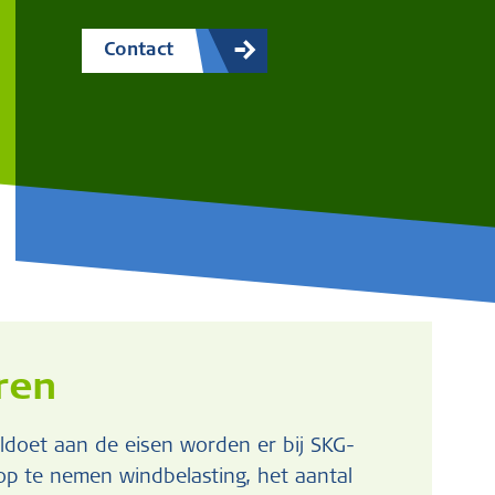
Contact
ren
oldoet aan de eisen worden er bij SKG-
 op te nemen windbelasting, het aantal