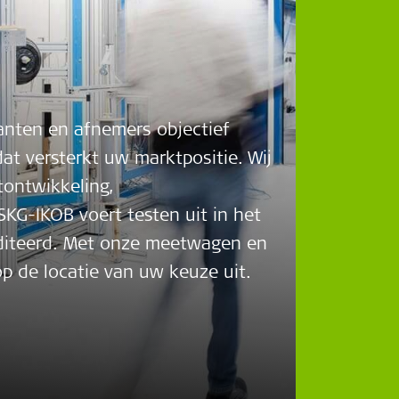
anten en afnemers objectief
at versterkt uw marktpositie. Wij
tontwikkeling,
KG-IKOB voert testen uit in het
editeerd. Met onze meetwagen en
p de locatie van uw keuze uit.