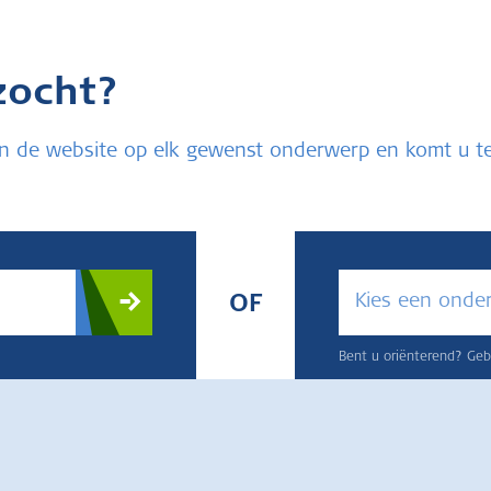
zocht?
u in de website op elk gewenst onderwerp en komt u 
Kies een onde
OF
Bent u oriënterend? Gebr