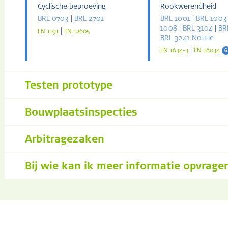
Cyclische beproeving
Rookwerendheid
BRL 0703
|
BRL 2701
BRL 1001
|
BRL 1003
1008
|
BRL 3104
|
BR
|
EN 1191
EN 12605
BRL 3241 Notitie
|
6
EN 1634-3
EN 16034
Testen prototype
Bouwplaatsinspecties
Arbitragezaken
Bij wie kan ik meer informatie opvrage