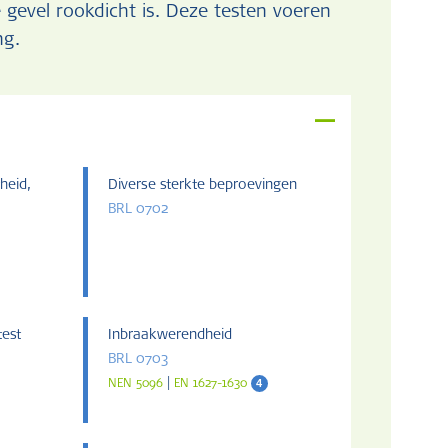
 gevel rookdicht is. Deze testen voeren
ng.
heid,
Diverse sterkte beproevingen
BRL 0702
test
Inbraakwerendheid
BRL 0703
|
4
NEN 5096
EN 1627-1630