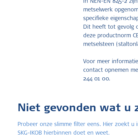
In NEN-EN 845-2 zijn
metselwerk opgenome
specifieke eigenscha
Dit heeft tot gevolg
deze productnorm CE
metselsteen (stalton
Voor meer informati
contact opnemen met
244 01 00.
Niet gevonden wat u 
Probeer onze slimme filter eens. Hier zoekt 
SKG-IKOB hierbinnen doet en weet.