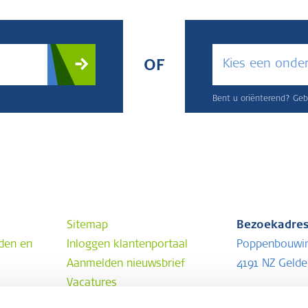
Kies een onde
OF
Bent u oriënterend? Gebr
Sitemap
Bezoekadre
den en
Inloggen klantenportaal
Poppenbouwi
Aanmelden nieuwsbrief
4191 NZ Geld
Vacatures
Postadres