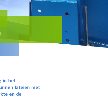
n
g in het
kunnen lateien met
rkte en de