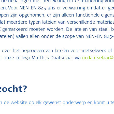
 de bepalingen met betrekking tot CE-markering voor
n. Voor NEN-EN 845-2 is er verwarring omdat er ge
ppen zijn opgenomen, er zijn alleen functionele eig
 dat meerdere typen lateien van verschillende materi
 gemarkeerd moeten worden. De lateien van staal, b
lateien) vallen allen onder de scope van NEN-EN 845-
e over het beproeven van lateien voor metselwerk of
 onze collega Matthijs Daatselaar via
m.daatselaar@
zocht?
u in de website op elk gewenst onderwerp en komt u 