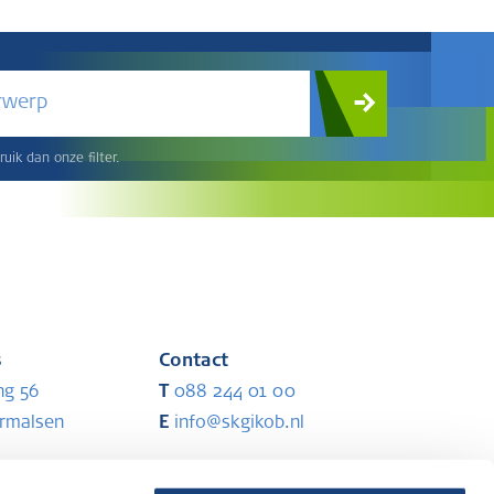
rwerp
uik dan onze filter.
s
Contact
ng 56
T
088 244 01 00
ermalsen
E
info@skgikob.nl
Partners