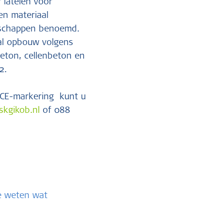
 lateien voor
en materiaal
enschappen benoemd.
aal opbouw volgens
eton, cellenbeton en
2.
 CE-markering kunt u
skgikob.nl
of 088
te weten wat