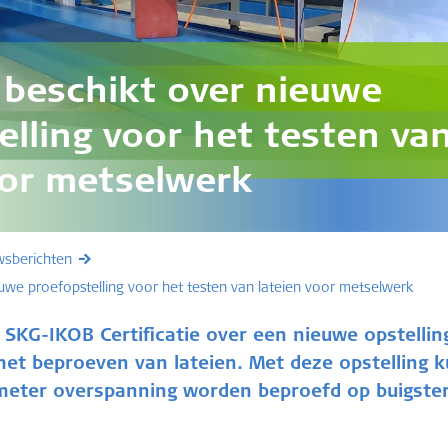
beschikt over nieuwe
elling voor het testen va
oor metselwerk
wsberichten
uwe proefopstelling voor het testen van lateien voor metselwerk
 SKG-IKOB Certificatie over een nieuwe opstellin
het beproeven van lateien. Met deze opstelling 
 meter overspanning worden beproefd op buigste