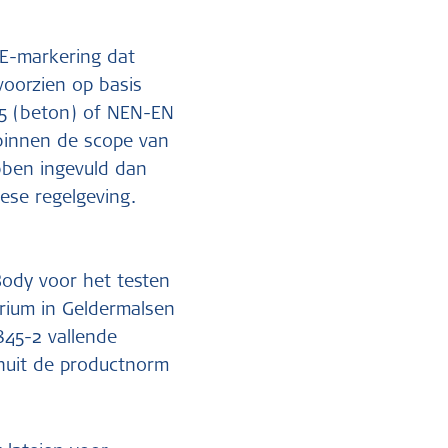
CE-markering dat
voorzien op basis
5 (beton) of NEN-EN
t binnen de scope van
bben ingevuld dan
ese regelgeving.
Body voor het testen
orium in Geldermalsen
845-2 vallende
anuit de productnorm