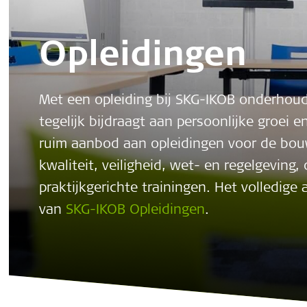
Opleidingen
Met een opleiding bij SKG-IKOB onderhoud
tegelijk bijdraagt aan persoonlijke groei 
ruim aanbod aan opleidingen voor de bou
kwaliteit, veiligheid, wet- en regelgevin
praktijkgerichte trainingen. Het volledig
van
SKG-IKOB Opleidingen
.