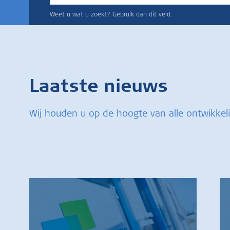
Weet u wat u zoekt? Gebruik dan dit veld.
Laatste nieuws
Wij houden u op de hoogte van alle ontwikkel