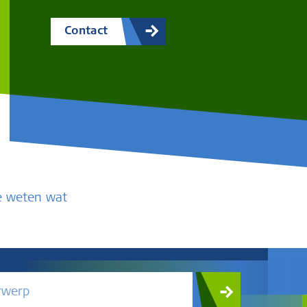
Contact
te weten wat
rwerp