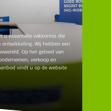
t u essentiële vakkennis die
en ontwikkeling. Wij hebben een
wwereld. Op het gebied van
g, ondernemen, verkoop en
e aanbod vindt u op de website