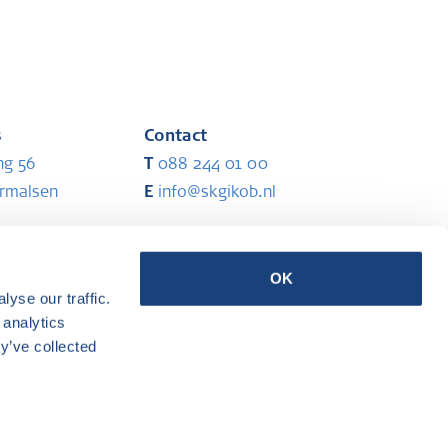
s
Contact
ng 56
T
088 244 01 00
ermalsen
E
info@skgikob.nl
Partners
OK
yse our traffic.
ermalsen
 analytics
y’ve collected