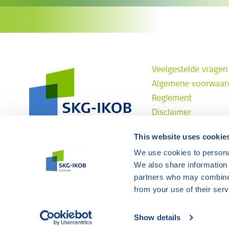
Veelgestelde vragen
Algemene voorwaar
Reglement
Disclaimer
Privacyverklaring
This website uses cookie
Klachtenprocedure
We use cookies to personal
Contact
We also share information 
partners who may combine i
from your use of their serv
Website ontwerp en realisatie:
Grafisch Goed Geregeld
Show details