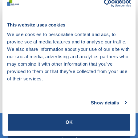
Beoordelingsrichtlijn voor het KOMO®-Procescertificaat
voor Straatwerk (Hoofdaannemersdeel)
This website uses cookies
We use cookies to personalise content and ads, to
Download document
provide social media features and to analyse our traffic.
We also share information about your use of our site with
our social media, advertising and analytics partners who
may combine it with other information that you’ve
provided to them or that they’ve collected from your use
Niet gevonden wat u zocht?
of their services.
Probeer onze slimme filter eens. Hier zoekt u in de
website op elk gewenst onderwerp en komt u te
weten wat SKG-IKOB hierbinnen doet en weet.
Show details
OK