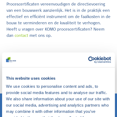
Procescertificaten vereenvoudigen de directievoering
van een bouwwerk aanzienlijk. Het is in de praktijk een
effectief en efficiënt instrument om de faalkosten in de
bouw te verminderen en de kwaliteit te verhogen.
Heeft u vragen over KOMO procescertificaten? Neem
dan
contact
met ons op.
Niet gevonden wat u zocht?
Probeer onze slimme filter eens. Hier zoekt u in de
website op elk gewenst onderwerp en komt u te
This website uses cookies
weten wat SKG-IKOB hierbinnen doet en weet.
We use cookies to personalise content and ads, to
provide social media features and to analyse our traffic.
We also share information about your use of our site with
our social media, advertising and analytics partners who
may combine it with other information that you’ve
Weet u wat u zoekt? Gebruik dan dit veld.