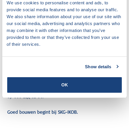
We use cookies to personalise content and ads, to
gebied van kwaliteitsborging en certificering in de
provide social media features and to analyse our traffic.
bouwsector. Met een focus op innovatie en
We also share information about your use of our site with
duurzaamheid ontwikkelt SKG-IKOB
our social media, advertising and analytics partners who
beoordelingsrichtlijnen die voldoen aan de behoeften
may combine it with other information that you’ve
van de markt en bijdragen aan veiligere en efficiëntere
provided to them or that they’ve collected from your use
bouwpraktijken.
of their services.
Interesse in certificering?
Bent u geïnteresseerd in een SKG-IKOB certificaat of
Show details
attest op basis van de KOMO-BRL 2114? Wilt u zich
onderscheiden in de markt met gecertificeerde
reflecterende isolatiematerialen? Neem contact op met
OK
Astrid Michelson via
a.michelson@skgikob.nl
of bel ons
op 088 244 01 00.
Goed bouwen begint bij SKG-IKOB.