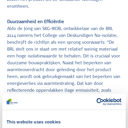
eromheen.
Duurzaamheid en Efficiëntie
Aldo de Jong van SKG-IKOB, ontwikkelaar van de BRL
2114 namens het College van Deskundigen Na-isolatie,
beschrijft de richtlijn als een sprong voorwaarts: “De
BRL stelt ons in staat om met relatief weinig materiaal
een hoge isolatiewaarde te behalen. Dit is cruciaal voor
duurzame bouwpraktijken. Naast het beperken van
warmteoverdracht door geleiding door het product
heen, wordt ook gebruikgemaakt van het beperken van
energieverlies via warmtestraling. Dat kan door
reflecterende oppervlakken (lage emissiviteit, zoals
aluminiumfolie) aan aanwezige luchtlagen te laten
grenzen.
Kwaliteitsborging en certificering
This website uses cookies
SKG-IKOB is een toonaangevende organisatie op het