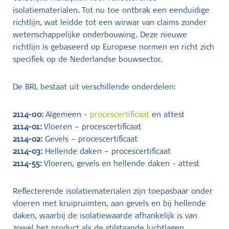
isolatiematerialen. Tot nu toe ontbrak een eenduidige
richtlijn, wat leidde tot een wirwar van claims zonder
wetenschappelijke onderbouwing. Deze nieuwe
richtlijn is gebaseerd op Europese normen en richt zich
specifiek op de Nederlandse bouwsector.
De BRL bestaat uit verschillende onderdelen:
2114-00:
Algemeen -
procescertificaat
en attest
2114-01:
Vloeren – procescertificaat
2114-02:
Gevels – procescertificaat
2114-03:
Hellende daken – procescertificaat
2114-55:
Vloeren, gevels en hellende daken - attest
Reflecterende isolatiematerialen zijn toepasbaar onder
vloeren met kruipruimten, aan gevels en bij hellende
daken, waarbij de isolatiewaarde afhankelijk is van
zowel het product als de stilstaande luchtlagen