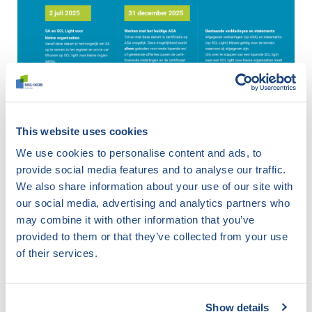
This website uses cookies
We use cookies to personalise content and ads, to
Trainingen: Ontwikkel een sterke
provide social media features and to analyse our traffic.
veiligheidscultuur binnen uw
We also share information about your use of our site with
organisatie
our social media, advertising and analytics partners who
Wilt u de veiligheid en gezondheid binnen uw
may combine it with other information that you’ve
organisatie naar een hoger niveau tillen? In de training
provided to them or that they’ve collected from your use
Intern veiligheidsbewustzijn toetsen met de Safety
of their services.
Culture Ladder
van NEN leert u hoe u de
veiligheidscultuur en het veiligheidsbewustzijn in kleine
organisaties (5 tot 50 medewerkers) effectief kunt
Show details