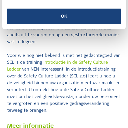
beoordelen volgens de richtlijnen van de
safety culture
ladder
(SCL Light of SA). De nadruk ligt op het
herkennen en beoordelen van houding en gedrag — dé
OK
kern van een sterke veiligheidscultuur. U krijgt de juiste
kennis en vaardigheden om zelfstandig interne SCL-
audits uit te voeren en op een gestructureerde manier
vast te leggen.
Voor wie nog niet bekend is met het gedachtegoed van
SCL is de training
Introductie in de Safety Culture
Ladder
van NEN interessant. In de introductietraining
over de Safety Culture Ladder (SCL 2.0) leert u hoe u
de veiligheid binnen uw organisatie meetbaar maakt en
verbetert. U ontdekt hoe u de Safety Culture Ladder
inzet om het veiligheidsbewustzijn onder uw personeel
te vergroten en een positieve gedragsverandering
teweeg te brengen.
Meer informatie