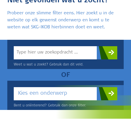
Niet gevonden wat u zocht?
Probeer onze slimme filter eens. Hier zoekt u in de
website op elk gewenst onderwerp en komt u te
weten wat SKG-IKOB hierbinnen doet en weet.
Weet u wat u zoekt? Gebruik dan dit veld.
OF
Kies een onderwerp
Bent u oriënterend? Gebruik dan onze filter.