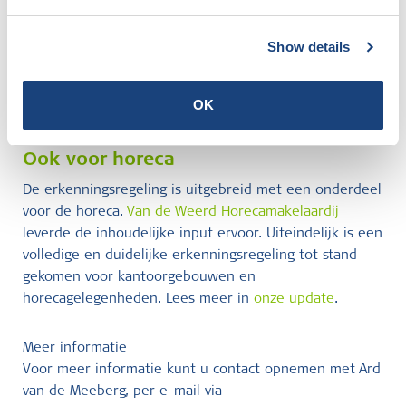
gezond en duurzaam te maken. De activiteiten van CFP
hebben invloed op meer dan 300.000 gebouwen in 7
landen. Met de tools, data én de expertise van de
Show details
consultants van CFP, kunnen bedrijven zich klaarstomen
voor de 1,5 meter-samenleving. Kijk voor meer
OK
informatie op
https://cfp.nl
Ook voor horeca
De erkenningsregeling is uitgebreid met een onderdeel
voor de horeca.
Van de Weerd Horecamakelaardij
leverde de inhoudelijke input ervoor. Uiteindelijk is een
volledige en duidelijke erkenningsregeling tot stand
gekomen voor kantoorgebouwen en
horecagelegenheden. Lees meer in
onze update
.
Meer informatie
Voor meer informatie kunt u contact opnemen met Ard
van de Meeberg, per e-mail via