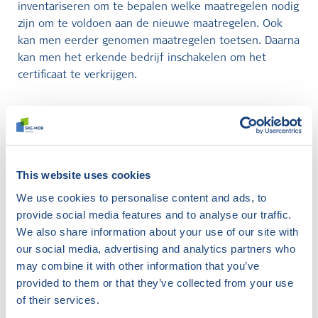
inventariseren om te bepalen welke maatregelen nodig
zijn om te voldoen aan de nieuwe maatregelen. Ook
kan men eerder genomen maatregelen toetsen. Daarna
kan men het erkende bedrijf inschakelen om het
certificaat te verkrijgen.
Over SKG-IKOB
Certificatie-instelling SKG-IKOB werkt al ruim vijftig jaar
voor producenten, leveranciers, uitvoerders en
dienstverleners in de bouw, infra en de gebouwde
This website uses cookies
omgeving die zich aantoonbaar willen onderscheiden
We use cookies to personalise content and ads, to
met een certificaat, keurmerk of label. SKG-IKOB test
provide social media features and to analyse our traffic.
en certificeert ontwerpen, producten, processen,
We also share information about your use of our site with
diensten en managementsystemen.
our social media, advertising and analytics partners who
may combine it with other information that you’ve
Over CFP Green Buildings
provided to them or that they’ve collected from your use
of their services.
CFP heeft als missie om alle gebouwen en woningen