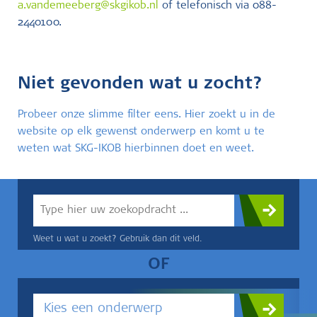
a.vandemeeberg@skgikob.nl
of telefonisch via 088-
2440100.
Niet gevonden wat u zocht?
Probeer onze slimme filter eens. Hier zoekt u in de
website op elk gewenst onderwerp en komt u te
weten wat SKG-IKOB hierbinnen doet en weet.
Weet u wat u zoekt? Gebruik dan dit veld.
OF
Kies een onderwerp