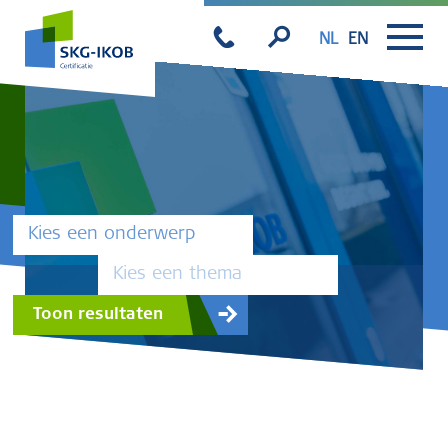
NL
EN
Kies een onderwerp
Kies een thema
Toon resultaten