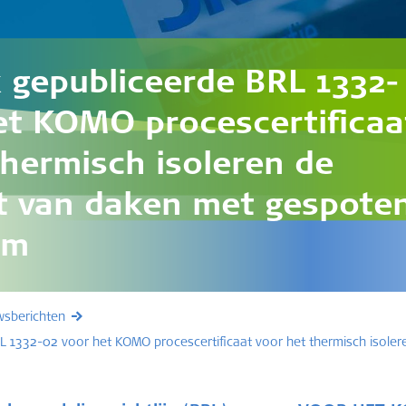
k gepubliceerde BRL 1332-
et KOMO procescertificaa
thermisch isoleren de
t van daken met gespote
im
wsberichten
BRL 1332-02 voor het KOMO procescertificaat voor het thermisch isol