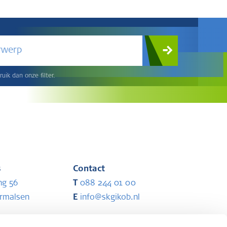
rwerp
uik dan onze filter.
s
Contact
ng 56
T
088 244 01 00
ermalsen
E
info@skgikob.nl