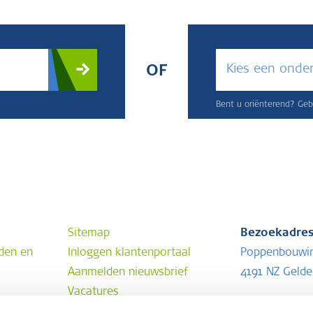
Kies een onde
OF
Bent u oriënterend? Gebr
Sitemap
Bezoekadre
den en
Inloggen klantenportaal
Poppenbouwi
Aanmelden nieuwsbrief
4191 NZ Geld
Vacatures