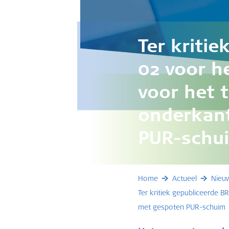
Ter kritie
02 voor h
voor het 
onderkan
PUR-schu
Home
Actueel
Nieu
Ter kritiek gepubliceerde 
met gespoten PUR-schuim