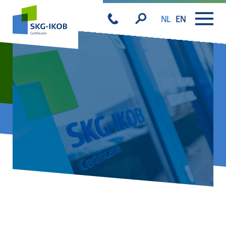
NL
EN