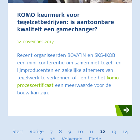
KOMO keurmerk voor
tegelzetbedrijven: is aantoonbare
kwaliteit een gamechanger?
14 november 2017
Recent organiseerden BOVATIN en SKG-IKOB
een mini-conferentie om samen met tegel- en
lijmproducenten en zakelijke afnemers van
tegelwerk te verkennen of- en hoe het
komo
procescertificaat
een meerwaarde voor de
bouw kan zijn.
Start
Vorige
7
8
9
10
11
12
13
14
15
16
Volgende
Einde