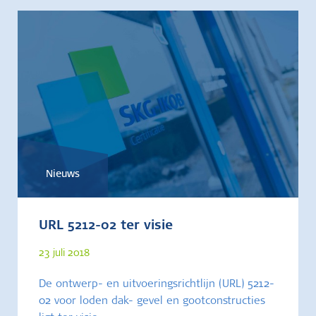
Nieuws
URL 5212-02 ter visie
23 juli 2018
De ontwerp- en uitvoeringsrichtlijn (URL) 5212-
02 voor loden dak- gevel en gootconstructies