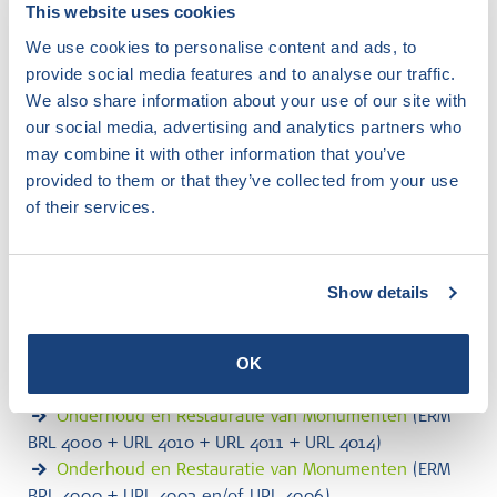
This website uses cookies
Metselbaksteen (Metselsteen)
(NEN-EN 771-1)
Montage van houtachtige dakconstructies
(URL
We use cookies to personalise content and ads, to
0802-0101)
provide social media features and to analyse our traffic.
Montage van kunststof gevelelementen
(BRL 0709)
We also share information about your use of our site with
Mortels voor metselwerk
(NEN-EN 998-2)
our social media, advertising and analytics partners who
Mortels voor metselwerk
(BRL 1905)
may combine it with other information that you’ve
MVO Maatschappelijk Verantwoord Ondernemen
provided to them or that they’ve collected from your use
(Bouwen aan MVO)
of their services.
Niet-dr. binnenspouwbladen en gevelv. elementen
(BRL 1001)
Niet-dragende binnenwanden
(BRL 1003)
Show details
Non load-bearing kits based on hollow blocks
(EAD
340309-00-0305)
OK
Omgekeerd daksysteem met isolatieplaten van XPS
(BRL 4710)
Onderhoud en Restauratie van Monumenten
(ERM
BRL 4000 + URL 4010 + URL 4011 + URL 4014)
Onderhoud en Restauratie van Monumenten
(ERM