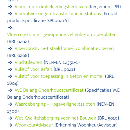
1301)
Vloer- en raambekledingsbedrijven
(Reglement PPI)
Vloerafwerkingen transferfunctie stations
(Prorail
productspecificatie SPC00216)
Vloerconstr. met gewapende cellenbeton vloerplaten
(BRL 0202)
Vloerconstr. met staal(frame) combinatievloeren
(BRL 0208)
Vluchtdeuren
(NEN-EN 14351-1)
Vulstof voor asfalt
(BRL 9041)
Vulstof voor toepassing in beton en mortel
(BRL
1804)
VvE Belang Onderhoudscertificaat
(Specificaties VvE
Belang Onderhoudscertificaat)
Waardeberging - Hogeveiligheidssloten
(NEN-EN
1300)
Wet Kwaliteitsborging voor het Bouwen
(BRL 5019)
WoonkeurAdviseur
(Erkenning WoonkeurAdviseur)