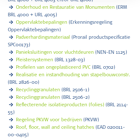
BRL 4000 + URL 4003 en/of URL 4006)
Onderhoud en Restauratie van Monumenten
(ERM
BRL 4000 + URL 4005)
Oppervlaktebepalingen
(Erkenningsregeling
Oppervlaktebepalingen)
Padverhardingsmateriaal
(Prorail productspecificatie
SPC00173)
Panieksluitingen voor vluchtdeuren
(NEN-EN 1125)
Pleistersystemen
(BRL 1328-03)
Profielen van ongeplasticeerd PVC
(BRL 0702)
Realisatie en instandhouding van stapelbouwconstr.
(BRL 2826-00)
Recyclinggranulaten
(BRL 2506-1)
Recyclinggranulaten
(BRL 2506-2)
Reflecterende isolatieproducten (folies)
(BRL 2114-
55)
Regeling PKVW voor bedrijven
(PKVW)
Roof, floor, wall and ceiling hatches
(EAD 020011-
00-0405)