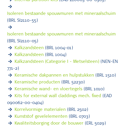
Internal partition kits
(EAD 210005-00-0505)
Isoleren bestaande spouwmuren met mineraalschuim
(BRL SI2110-55)
Isoleren bestaande spouwmuren met mineraalschuim
(BRL SI2110-05)
Kalkzandsteen
(BRL 1004-01)
Kalkzandsteen
(BRL 1004)
Kalkzandsteen (Categorie I - Metselsteen)
(NEN-EN
771-2)
Keramische dakpannen en hulpstukken
(BRL 1510)
Keramische producten
(BRL 52230)
Keramische wand- en vloertegels
(BRL 1010)
Kits for external wall claddings mech. fixed
(EAD
090062-00-0404)
Korrelvormige materialen
(BRL 2502)
Kunststof gevelelementen
(BRL 0703)
Kwaliteitsborging door de bouwer
(ERL 5029)