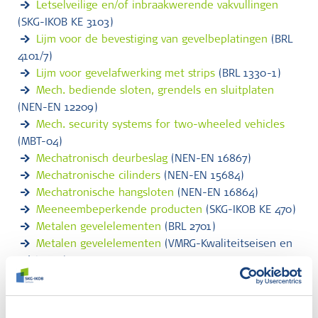
Letselveilige en/of inbraakwerende vakvullingen
(SKG-IKOB KE 3103)
Lijm voor de bevestiging van gevelbeplatingen
(BRL
4101/7)
Lijm voor gevelafwerking met strips
(BRL 1330-1)
Mech. bediende sloten, grendels en sluitplaten
(NEN-EN 12209)
Mech. security systems for two-wheeled vehicles
(MBT-04)
Mechatronisch deurbeslag
(NEN-EN 16867)
Mechatronische cilinders
(NEN-EN 15684)
Mechatronische hangsloten
(NEN-EN 16864)
Meeneembeperkende producten
(SKG-IKOB KE 470)
Metalen gevelelementen
(BRL 2701)
Metalen gevelelementen
(VMRG-Kwaliteitseisen en
Adviezen)
Metalen luikconstructies
(BRL 3301)
Metalen vliesgevelsystemen
(BRL 2705)
Metselbaksteen
(BRL 1007)