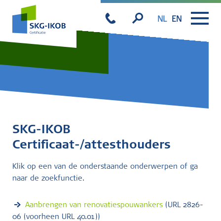
NL
EN
SKG-IKOB
Certificaat-/attesthouders
Klik op een van de onderstaande onderwerpen of ga
naar de zoekfunctie.
Aanbrengen van renovatiespouwankers
(URL 2826-
06 (voorheen URL 40.01))