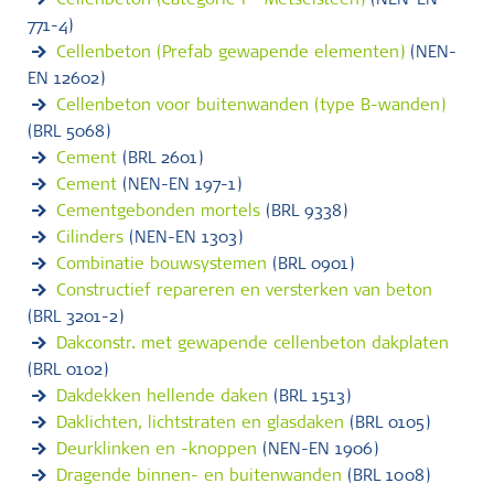
Cellenbeton (Categorie I - Metselsteen)
(NEN-EN
771-4)
Cellenbeton (Prefab gewapende elementen)
(NEN-
EN 12602)
Cellenbeton voor buitenwanden (type B-wanden)
(BRL 5068)
Cement
(BRL 2601)
Cement
(NEN-EN 197-1)
Cementgebonden mortels
(BRL 9338)
Cilinders
(NEN-EN 1303)
Combinatie bouwsystemen
(BRL 0901)
Constructief repareren en versterken van beton
(BRL 3201-2)
Dakconstr. met gewapende cellenbeton dakplaten
(BRL 0102)
Dakdekken hellende daken
(BRL 1513)
Daklichten, lichtstraten en glasdaken
(BRL 0105)
Deurklinken en -knoppen
(NEN-EN 1906)
Dragende binnen- en buitenwanden
(BRL 1008)