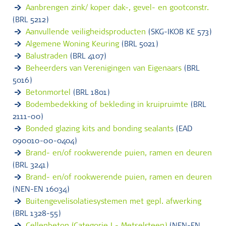
Aanbrengen zink/ koper dak-, gevel- en gootconstr.
(BRL 5212)
Aanvullende veiligheidsproducten
(SKG-IKOB KE 573)
Algemene Woning Keuring
(BRL 5021)
Balustraden
(BRL 4107)
Beheerders van Verenigingen van Eigenaars
(BRL
5016)
Betonmortel
(BRL 1801)
Bodembedekking of bekleding in kruipruimte
(BRL
2111-00)
Bonded glazing kits and bonding sealants
(EAD
090010-00-0404)
Brand- en/of rookwerende puien, ramen en deuren
(BRL 3241)
Brand- en/of rookwerende puien, ramen en deuren
(NEN-EN 16034)
Buitengevelisolatiesystemen met gepl. afwerking
(BRL 1328-55)