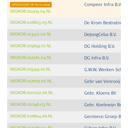
Compeer Infra B.V.
OPGESCHORT OP 06-07-2026
SKGIKOB.011974.04.NL
SKGIKOB.008613.05.NL
De Krom Bestratinge
SKGIKOB.013471.02.NL
DeJongCeba B.V.
SKGIKOB.015694.01.NL
DG Holding B.V.
SKGIKOB.012261.04.NL
DG Infra B.V.
SKGIKOB.015749.01.NL
G.W.W. Werken Scherr
SKGIKOB.012679.02.NL
Gebr van Venrooij B.V
SKGIKOB.010022.06.NL
Gebr. Kloens BV
SKGIKOB.011746.03.NL
Gebr. Koelewijn Best
SKGIKOB.008614.06.NL
Germieco Groep BV