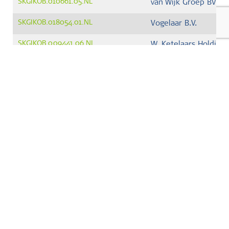
SKGIKOB.010661.05.NL
van Wijk Groep BV
SKGIKOB.018054.01.NL
Vogelaar B.V.
SKGIKOB.009441.06.NL
W. Ketelaars Holding
SKGIKOB.012368.03.NL
Wegenbouwbedrijf J. 
SKGIKOB.015696.01.NL
Wiegersma Infra BV
scroll
Ingetrokken certificaten
Opgeschorte certificaten
Geschorste certificaten