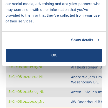
our social media, advertising and analytics partners who
Genereer PDF
may combine it with other information that you’ve
provided to them or that they’ve collected from your use
of their services.
Nummer
Bedrijf
SKGIKOB.008616.05.NL
Aannemersbedrijf Lin
Show details
SKGIKOB.012639.02.NL
Aannemersbedrijf Wal
SKGIKOB.008617.05.NL
Aannemingsbedrijf Va
OK
en Civieltechnische 
SKGIKOB.010117.05.NL
AH Bestratingen BV
SKGIKOB.012017.02.NL
Andre Weijers Grond-
Wegenbouw B.V.
SKGIKOB.011684.03.NL
Anton Civiel en Infra 
SKGIKOB.011200.05.NL
AW Onderhoud B.V.