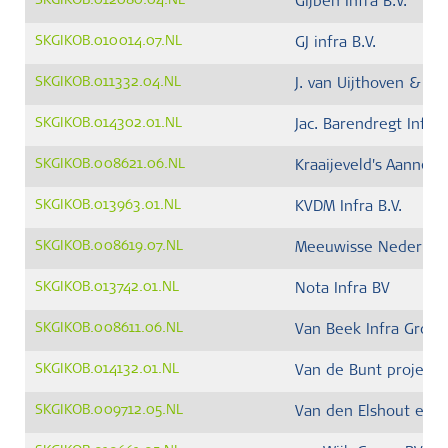
SKGIKOB.012080.04.NL
Gijben Infra B.V.
SKGIKOB.010014.07.NL
GJ infra B.V.
SKGIKOB.011332.04.NL
J. van Uijthoven & Zn
SKGIKOB.014302.01.NL
Jac. Barendregt Infra 
SKGIKOB.008621.06.NL
Kraaijeveld's Aannemi
SKGIKOB.013963.01.NL
KVDM Infra B.V.
SKGIKOB.008619.07.NL
Meeuwisse Nederland
SKGIKOB.013742.01.NL
Nota Infra BV
SKGIKOB.008611.06.NL
Van Beek Infra Groep
SKGIKOB.014132.01.NL
Van de Bunt projecten
SKGIKOB.009712.05.NL
Van den Elshout en d