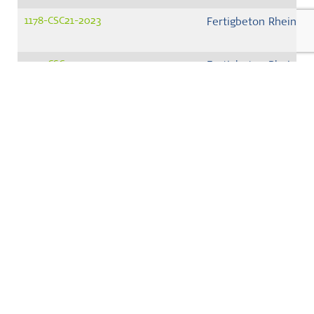
1178-CSC21-2023
Fertigbeton Rheinla
1179-CSC21-2023
Fertigbeton Rheinla
362-CSC24-2024
Graniet Import Benel
1295-CSC21-2023
Hollandse Cement Maa
337-CSC24-2024
Jansen Beton Amster
325-CSC24-2024
Jansen Beton BV
334-CSC24-2024
Jansen Beton BV