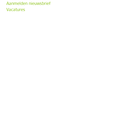
Aanmelden nieuwsbrief
Vacatures
Bezoekadres
Poppenbouwing 56
4191 NZ Geldermalsen
Postadres
Postbus 202
4190 CE Geldermalsen
Contact
T
088 244 01 00
E
info@skgikob.nl
Partners