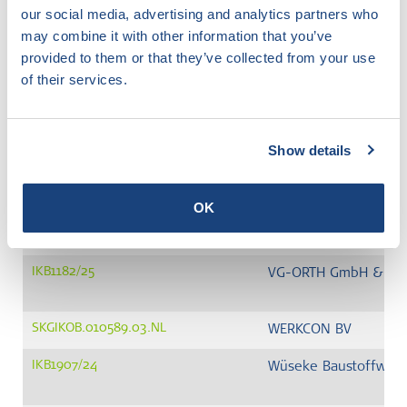
our social media, advertising and analytics partners who
Genereer PDF
may combine it with other information that you’ve
provided to them or that they’ve collected from your use
of their services.
Nummer
Bedrijf
SKGIKOB.014938.01.NL
Brouwer Units en W
Show details
IKB1629/24
Etex Building Perfor
OK
SKGIKOB.012637.02.NL
H+H Deutschland Gm
IKB1182/25
VG-ORTH GmbH & Co.
SKGIKOB.010589.03.NL
WERKCON BV
IKB1907/24
Wüseke Baustoffwer