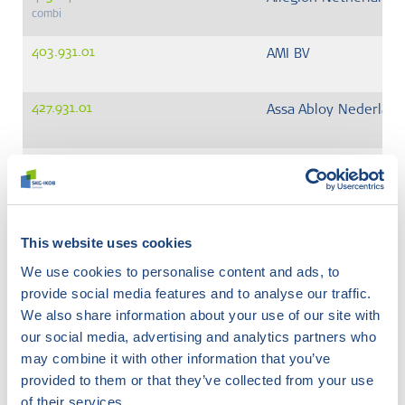
combi
403.931.01
AMI BV
427.931.01
Assa Abloy Nederlan
405.931.01
Buva Rationele Bouw
550.931.01
Dipanox BV
This website uses cookies
We use cookies to personalise content and ads, to
465.931.01
Dulimex BV
provide social media features and to analyse our traffic.
We also share information about your use of our site with
465.931.02
Dulimex BV
our social media, advertising and analytics partners who
may combine it with other information that you’ve
provided to them or that they’ve collected from your use
415.931.03
Intersteel
of their services.