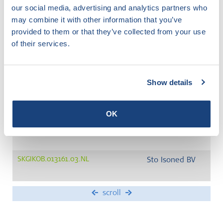
our social media, advertising and analytics partners who
Genereer PDF
may combine it with other information that you’ve
provided to them or that they’ve collected from your use
of their services.
Nummer
Bedrijf
SKGIKOB.018208.02.NL
DAW Nederland BV
Show details
SKGIKOB.018358.02.NL
Novatech Internation
OK
SKGIKOB.014617.03.NL
Spaansen Bouwsyste
SKGIKOB.013161.03.NL
Sto Isoned BV
scroll