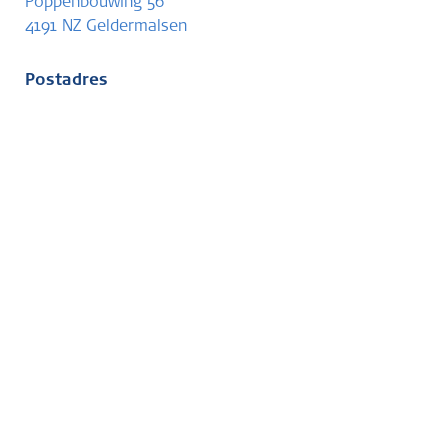
Poppenbouwing 56
4191 NZ Geldermalsen
Postadres
Postbus 202
4190 CE Geldermalsen
Contact
T
088 244 01 00
E
info@skgikob.nl
Partners
Website ontwerp en realisatie:
Grafisch Goed Geregeld