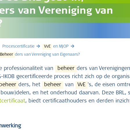
ers van Vereniging van
?
Procescertificatie
VvE
en MJOP
Beheer
ders van Vereniging van Eigenaars?
e professionaliteit van
beheer
ders van Vereniginge
-IKOB gecertificeerde proces richt zich op de organis
beheer
ders, het
beheer
van
VvE
's, de eisen omtr
(bouw)delen, en het onderhoud daarvan. Deze BRL,
certificaat
, biedt certificaathouders en derden inzich
nwerking