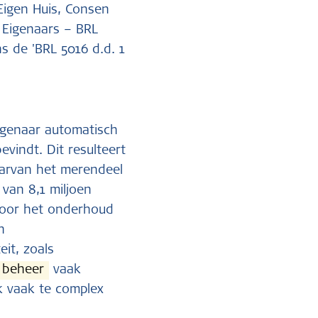
Eigen Huis, Consen
 Eigenaars – BRL
ns de 'BRL 5016 d.d. 1
eigenaar automatisch
evindt. Dit resulteert
arvan het merendeel
van 8,1 miljoen
 voor het onderhoud
n
it, zoals
beheer
vaak
k vaak te complex