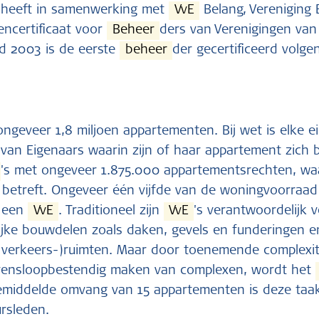
e heeft in samenwerking met
VvE
Belang, Vereniging 
encertificaat voor
Beheer
ders van Verenigingen van
nd 2003 is de eerste
beheer
der gecertificeerd volge
 ongeveer 1,8 miljoen appartementen. Bij wet is elke 
 van Eigenaars waarin zijn of haar appartement zich b
's met ongeveer 1.875.000 appartementsrechten, wa
etreft. Ongeveer één vijfde van de woningvoorraad 
r een
VvE
. Traditioneel zijn
VvE
's verantwoordelijk
jke bouwdelen zoals daken, gevels en funderingen e
(verkeers-)ruimten. Maar door toenemende complexite
vensloopbestendig maken van complexen, wordt het
gemiddelde omvang van 15 appartementen is deze taa
ursleden.