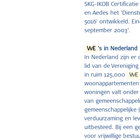
SKG-IKOB Certificati
en Aedes het 'Dienst
5016' ontwikkeld. Ei
september 2003’.
VvE
's in Nederland
In Nederland zijn er
lid van de Vereniging
in ruim 125.000
VvE
woonappartementen b
woningen valt onde
van gemeenschappeli
gemeenschappelijke 
verduurzaming en le
uitbesteed. Bij een 
voor vrijwillige bestu