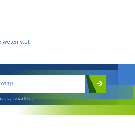
te weten wat
rwerp
uik dan onze filter.