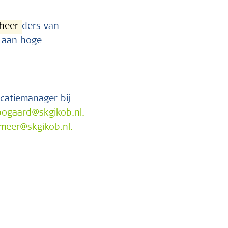
heer
ders van
t aan hoge
catiemanager bij
.bogaard@skgikob.nl
.
rmeer@skgikob.nl
.