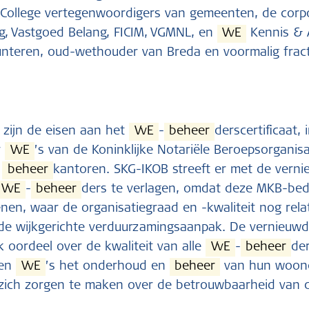
 College vertegenwoordigers van gemeenten, de corpo
g, Vastgoed Belang, FICIM, VGMNL, en
VvE
Kennis & A
 Lunteren, oud-wethouder van Breda en voormalig fra
 zijn de eisen aan het
VvE
-
beheer
derscertificaat,
r
VvE
’s van de Koninklijke Notariële Beroepsorganisa
e
beheer
kantoren. SKG-IKOB streeft er met de vern
VvE
-
beheer
ders te verlagen, omdat deze MKB-bed
enen, waar de organisatiegraad en -kwaliteit nog relati
bij de wijkgerichte verduurzamingsaanpak. De vernieuw
k oordeel over de kwaliteit van alle
VvE
-
beheer
de
nen
VvE
’s het onderhoud en
beheer
van hun woonc
 zich zorgen te maken over de betrouwbaarheid van d