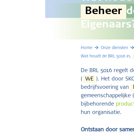
Beheer
d
Eigenaars
Home
Onze diensten
Wat houdt de BRL 5016 in,
De BRL 5016 regelt d
(
VvE
). Het door SKG
bedrijfsvoering van
gemeenschappelijke 
bijbehorende
product
hun organisatie.
Ontstaan door same