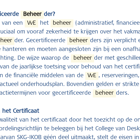
ficeerde
Beheer
der?
r van een
VvE
het
beheer
(administratief, financie
cruciaal om vooraf zekerheid te krijgen over het vak
heer
der. Gecertificeerde
beheer
ders zijn verplicht 
 hanteren en moeten aangesloten zijn bij een onafh
chting. De wijze waarop de
beheer
der met geschille
van de jaarlijkse toetsing voor behoud van het certifi
n de financiële middelen van de
VvE
, reserveringen
ctueel onderhoudsplan. Bovendien gelden er strikte
actietermijnen voor gecertificeerde
beheer
ders.
 het Certificaat
aliteit van het certificaat door het toezicht op de o
delingsrichtlijn te beleggen bij het College van De
aarvan SKG-IKOB géén deel uitmaakt, stelt de eisen in