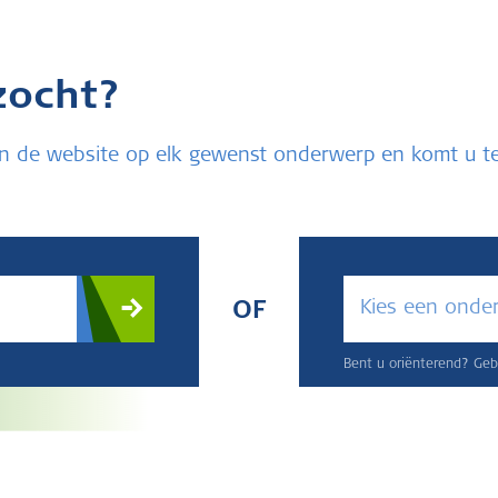
zocht?
u in de website op elk gewenst onderwerp en komt u 
Kies een onde
OF
Bent u oriënterend? Gebr