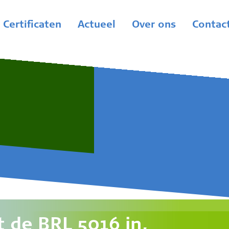
Certificaten
Actueel
Over ons
Contac
 de BRL 5016 in,