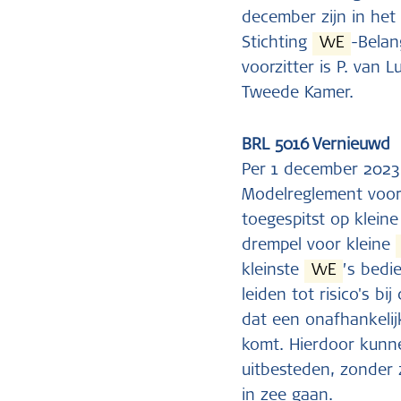
december zijn in het
Stichting
VvE
-Belan
voorzitter is P. van
Tweede Kamer.
BRL 5016 Vernieuwd
Per 1 december 2023
Modelreglement voo
toegespitst op klein
drempel voor kleine
kleinste
VvE
’s bedi
leiden tot risico's 
dat een onafhankelij
komt. Hierdoor kun
uitbesteden, zonder
in zee gaan.