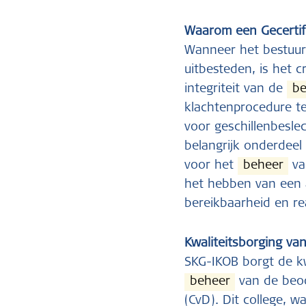
Waarom een Gecerti
Wanneer het bestuu
uitbesteden, is het 
integriteit van de
be
klachtenprocedure te
voor geschillenbesle
belangrijk onderdeel 
voor het
beheer
va
het hebben van een a
bereikbaarheid en re
Kwaliteitsborging van
SKG-IKOB borgt de kw
beheer
van de beoor
(CvD). Dit college, w