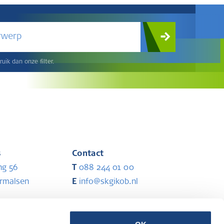
rwerp
uik dan onze filter.
s
Contact
ng 56
T
088 244 01 00
ermalsen
E
info@skgikob.nl
Partners