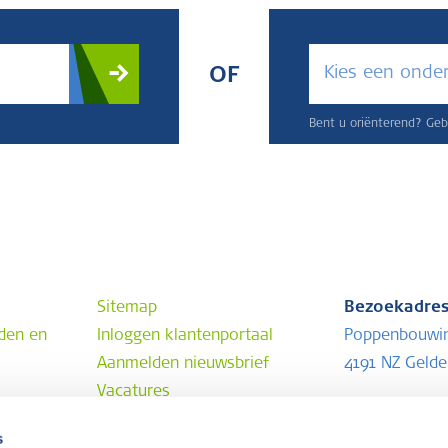
Kies een onde
OF
Bent u oriënterend? Gebr
Sitemap
Bezoekadre
den en
Inloggen klantenportaal
Poppenbouwi
Aanmelden nieuwsbrief
4191 NZ Geld
Vacatures
Postadres
s