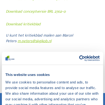
Download conceptversie BRL 2702-0
Download kritiekblad
U kunt het kritiekblad mailen aan Marcel
Peters
m.peters@skgikob.nl
Niet gevonden wat u zocht?
Probeer onze slimme filter eens. Hier zoekt u in de
This website uses cookies
website op elk gewenst onderwerp en komt u te
We use cookies to personalise content and ads, to
weten wat SKG-IKOB hierbinnen doet en weet.
provide social media features and to analyse our traffic.
We also share information about your use of our site with
our social media, advertising and analytics partners who
may combine it with other information that you’ve