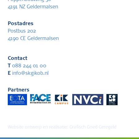
4191 NZ Geldermalsen
Postadres
Postbus 202
4190 CE Geldermalsen
Contact
T
088 244 01 00
E
info@skgikob.nl
Partners
Website ontwerp en realisatie:
Grafisch Goed Geregeld