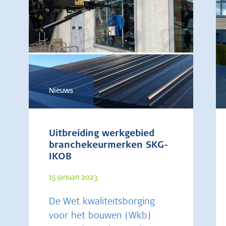
Nieuws
Uitbreiding werkgebied
branchekeurmerken SKG-
IKOB
15 januari 2023
De Wet kwaliteitsborging
voor het bouwen (Wkb)