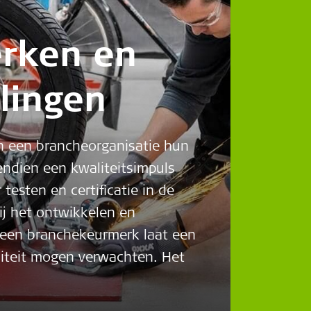
rken en
lingen
n een brancheorganisatie hun
endien een kwaliteitsimpuls
testen en certificatie in de
ij het ontwikkelen en
 een branchekeurmerk laat een
liteit mogen verwachten. Het