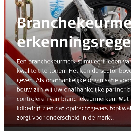
Branchekeurme
erkenningsrege
Een branchekeurmerk stimuleert leden va
kwaliteit te tonen. Het kan de sector bov
geven. Als onafhankelijke organisatie voor 
bouw zijn wij uw onafhankelijke partner b
controleren van branchekeurmerken. Met
lidbedrijf zien dat opdrachtgevers topkwa
zorgt voor onderscheid in de markt.