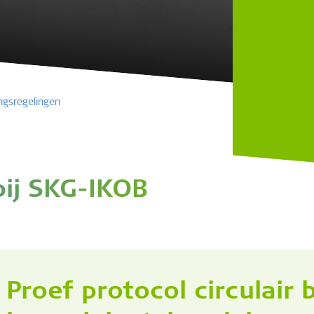
ngsregelingen
ij SKG-IKOB
Proef protocol circulair