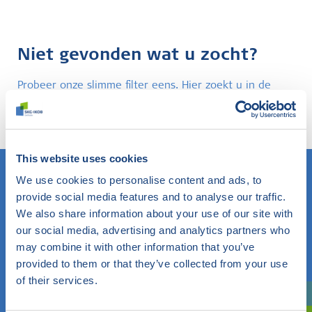
Niet gevonden wat u zocht?
Probeer onze slimme filter eens. Hier zoekt u in de
website op elk gewenst onderwerp en komt u te
weten wat SKG-IKOB hierbinnen doet en weet.
This website uses cookies
We use cookies to personalise content and ads, to
provide social media features and to analyse our traffic.
Weet u wat u zoekt? Gebruik dan dit veld.
We also share information about your use of our site with
our social media, advertising and analytics partners who
OF
may combine it with other information that you’ve
provided to them or that they’ve collected from your use
Kies een onderwerp
of their services.
Bent u oriënterend? Gebruik dan onze filter.