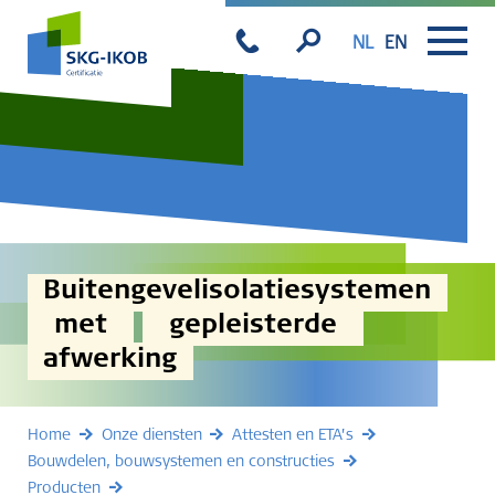
NL
EN
Buitengevelisolatiesystemen
met
gepleisterde
afwerking
Home
Onze diensten
Attesten en ETA’s
Bouwdelen, bouwsystemen en constructies
Producten