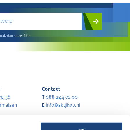
rwerp
uik dan onze filter.
s
Contact
ng 56
T
088 244 01 00
ermalsen
E
info@skgikob.nl
Partners