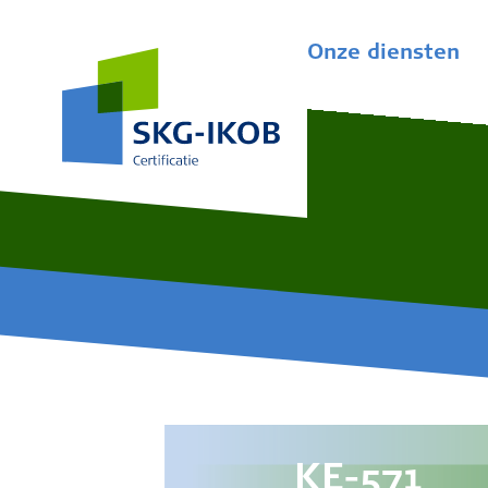
Onze diensten
KE-571