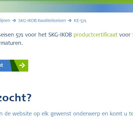
lijnen
SKG-IKOB Kwaliteitseisen
KE-571
seisen 571 voor het SKG-IKOB
productcertificaat
voor 
rmaturen.
nt
zocht?
u in de website op elk gewenst onderwerp en komt u 