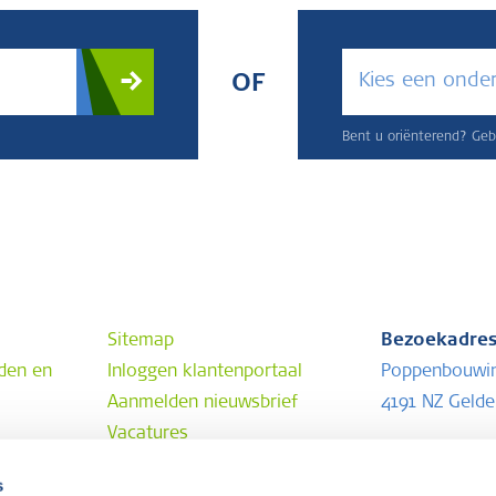
Kies een onde
OF
Bent u oriënterend? Gebr
Sitemap
Bezoekadre
den en
Inloggen klantenportaal
Poppenbouwi
Aanmelden nieuwsbrief
4191 NZ Geld
Vacatures
Postadres
s