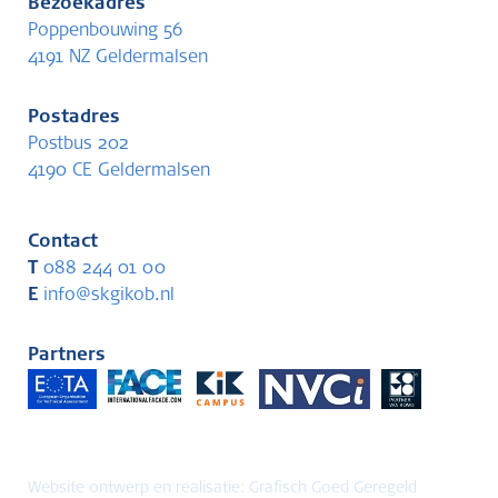
Bezoekadres
Poppenbouwing 56
4191 NZ Geldermalsen
Postadres
Postbus 202
4190 CE Geldermalsen
Contact
T
088 244 01 00
E
info@skgikob.nl
Partners
Website ontwerp en realisatie:
Grafisch Goed Geregeld