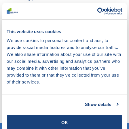
Richtlijn aansluiting bouwbesluit voor Afgifte van
erkende BB-aansluitdocumenten voor de toepassing
This website uses cookies
van Niet-dragende binnenwanden.
We use cookies to personalise content and ads, to
provide social media features and to analyse our traffic.
We also share information about your use of our site with
Download document
our social media, advertising and analytics partners who
may combine it with other information that you’ve
provided to them or that they’ve collected from your use
of their services.
Niet gevonden wat u zocht?
Probeer onze slimme filter eens. Hier zoekt u in de
website op elk gewenst onderwerp en komt u te
Show details
weten wat SKG-IKOB hierbinnen doet en weet.
OK