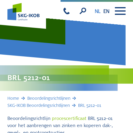
NL
EN
BRL 5212-01
Home
Beoordelingsrichtlijnen
SKG-IKOB Beoordelingsrichtlijnen
BRL 5212-01
Beoordelingsrichtlijn
procescertificaat
BRL 5212-01
voor het aanbrengen van zinken en koperen dak-,