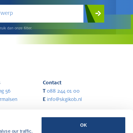
rwerp
uik dan onze filter.
s
Contact
ng 56
T
088 244 01 00
ermalsen
E
info@skgikob.nl
Partners
OK
yse our traffic.