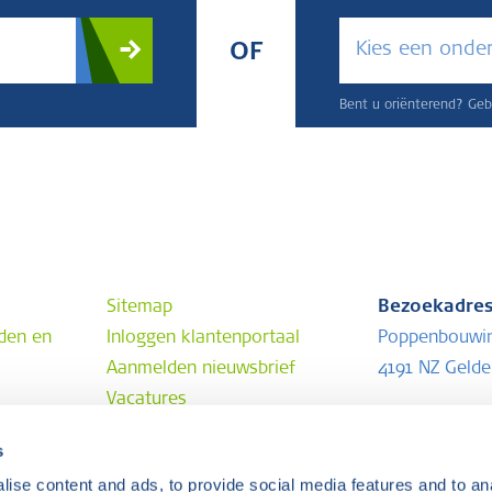
Kies een onde
OF
Bent u oriënterend? Gebr
Sitemap
Bezoekadre
den en
Inloggen klantenportaal
Poppenbouwi
Aanmelden nieuwsbrief
4191 NZ Geld
Vacatures
Postadres
s
Postbus 202
ise content and ads, to provide social media features and to anal