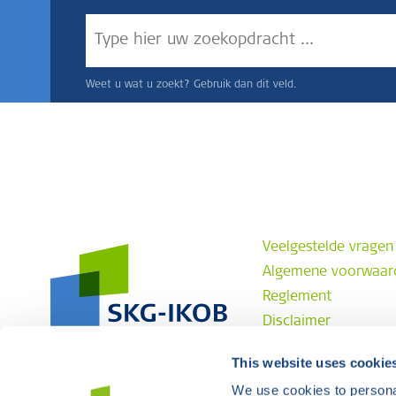
Weet u wat u zoekt? Gebruik dan dit veld.
Veelgestelde vragen
Algemene voorwaar
Reglement
Disclaimer
Privacyverklaring
This website uses cookie
Klachtenprocedure
We use cookies to personal