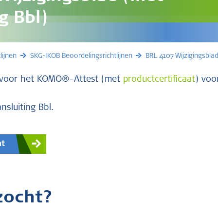
g Bbl)
lijnen
SKG-IKOB Beoordelingsrichtlijnen
BRL 4107 Wijzigingsblad
jn voor het KOMO®-Attest (met
productcertificaat
) voo
nsluiting Bbl.
nt
zocht?