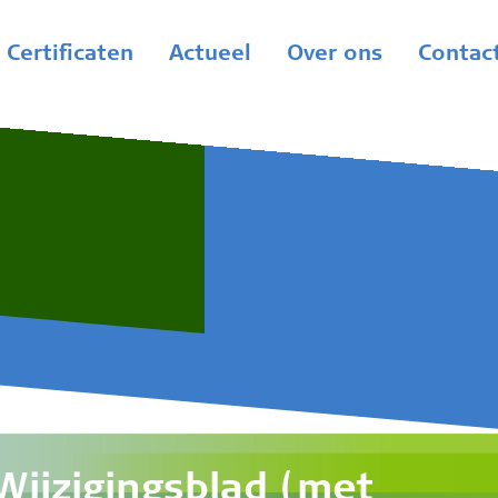
Certificaten
Actueel
Over ons
Contac
Wijzigingsblad (met