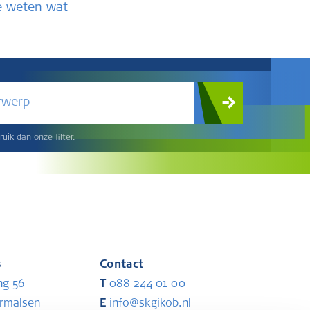
te weten wat
rwerp
uik dan onze filter.
s
Contact
ng 56
T
088 244 01 00
ermalsen
E
info@skgikob.nl