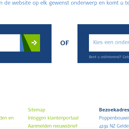
u in de website op elk gewenst onderwerp en komt u 
Kies een onde
OF
Bent u oriënterend? Gebr
Sitemap
Bezoekadre
den en
Inloggen klantenportaal
Poppenbouwi
Aanmelden nieuwsbrief
4191 NZ Geld