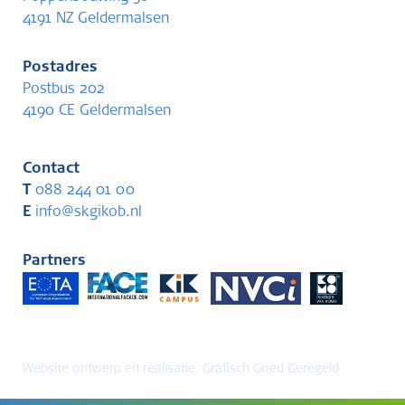
4191 NZ Geldermalsen
Postadres
Postbus 202
4190 CE Geldermalsen
Contact
T
088 244 01 00
E
info@skgikob.nl
Partners
Website ontwerp en realisatie:
Grafisch Goed Geregeld