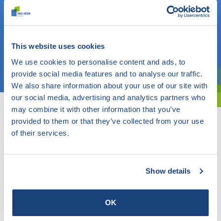
Weet u wat u zoekt? Gebruik dan dit veld.
OF
This website uses cookies
We use cookies to personalise content and ads, to
Kies een onderwerp
provide social media features and to analyse our traffic.
We also share information about your use of our site with
Bent u oriënterend? Gebruik dan onze filter.
our social media, advertising and analytics partners who
may combine it with other information that you’ve
provided to them or that they’ve collected from your use
of their services.
Show details
OK