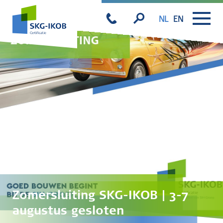
NL
EN
Zomersluiting SKG-IKOB | 3-7
augustus gesloten