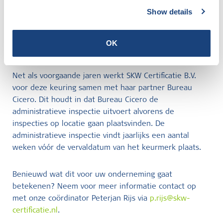
Voorafgaand de inspecties gaat een jaarlijkse
Show details
administratieve inspectie plaatsvinden. De volledigheid
van het locatieregister wordt hiermee gecontroleerd.
Ook wordt er gekeken of er aan de eisen van goed
OK
werkgeverschap en toezicht en beheer wordt voldaan.
Net als voorgaande jaren werkt SKW Certificatie B.V.
voor deze keuring samen met haar partner Bureau
Cicero. Dit houdt in dat Bureau Cicero de
administratieve inspectie uitvoert alvorens de
inspecties op locatie gaan plaatsvinden. De
administratieve inspectie vindt jaarlijks een aantal
weken vóór de vervaldatum van het keurmerk plaats.
Benieuwd wat dit voor uw onderneming gaat
betekenen? Neem voor meer informatie contact op
met onze coördinator Peterjan Rijs via
p.rijs@skw-
certificatie.nl
.