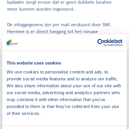
kadaster zorgt ervoor dat er geen dubbele locaties
meer kunnen worden ingevoerd.
De inloggegevens zijn per mail verstuurd door SNF.
Hiermee is er direct toegang tot het nieuwe
locatieregister. Naast een locatieoverzicht wordt het
nieuwe locatieregister tevens de basis van de
inspecties. Per locatie wordt een dossier aangemaakt
waarin dynamisch gewerkt wordt door de
This website uses cookies
ondernemingen en inspecteurs. Rapportages,
We use cookies to personalise content and ads, to
opmerkingen, corrigerende maatregelen e.d. worden
provide social media features and to analyse our traffic.
online in de dossiers verwerkt. Deze zijn ten alle tijden
We also share information about your use of our site with
beschikbaar voor beide partijen.
our social media, advertising and analytics partners who
may combine it with other information that you’ve
provided to them or that they’ve collected from your use
Jaarlijkse administratieve
of their services.
inspectie