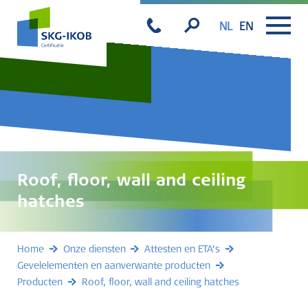
NL
EN
Roof, floor, wall and ceiling
hatches
Home
Onze diensten
Attesten en ETA’s
Gevelelementen en aanverwante producten
Producten
Roof, floor, wall and ceiling hatches