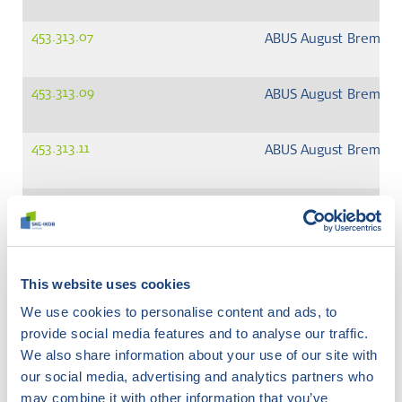
453.313.07
ABUS August Bremick
453.313.09
ABUS August Bremick
453.313.11
ABUS August Bremick
453.313.13
ABUS August Bremick
453.313.16
ABUS August Bremick
This website uses cookies
We use cookies to personalise content and ads, to
453.312.04
ABUS August Bremick
provide social media features and to analyse our traffic.
We also share information about your use of our site with
453.312.12
ABUS August Bremick
our social media, advertising and analytics partners who
may combine it with other information that you’ve