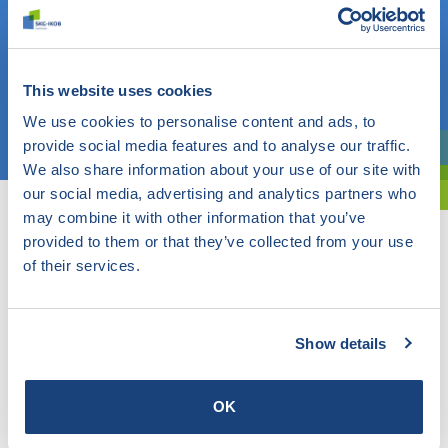
Weet u wat u zoekt? Gebruik dan dit veld.
OF
This website uses cookies
We use cookies to personalise content and ads, to
Kies een onderwerp
provide social media features and to analyse our traffic.
Bent u oriënterend? Gebruik dan onze filter.
We also share information about your use of our site with
our social media, advertising and analytics partners who
may combine it with other information that you’ve
provided to them or that they’ve collected from your use
of their services.
Show details
OK