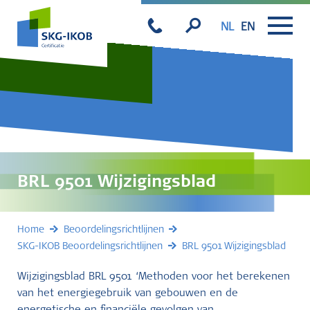
NL
EN
BRL 9501 Wijzigingsblad
Home
Beoordelingsrichtlijnen
SKG-IKOB Beoordelingsrichtlijnen
BRL 9501 Wijzigingsblad
Wijzigingsblad BRL 9501 ‘Methoden voor het berekenen
van het energiegebruik van gebouwen en de