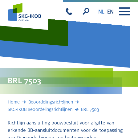
NL
EN
BRL 7503
Home
Beoordelingsrichtlijnen
SKG-IKOB Beoordelingsrichtlijnen
BRL 7503
Richtlijn aansluiting bouwbesluit voor afgifte van
erkende BB-aansluitdocumenten voor de toepassing