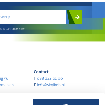
rwerp
uik dan onze filter.
s
Contact
ng 56
T
088 244 01 00
ermalsen
E
info@skgikob.nl
Partners