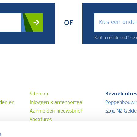
Kies een onde
OF
Bent u oriënterend? Gebr
Sitemap
Bezoekadre
den en
Inloggen klantenportaal
Poppenbouwi
Aanmelden nieuwsbrief
4191 NZ Geld
Vacatures
Postadres
s