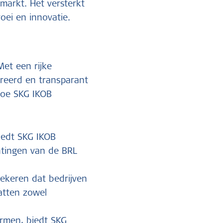
 markt. Het versterkt
oei en innovatie.
Met een rijke
ureerd en transparant
hoe SKG IKOB
biedt SKG IKOB
htingen van de BRL
zekeren dat bedrijven
atten zowel
ormen, biedt SKG