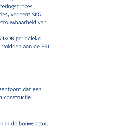
ceringsproces.
ties, verleent SKG
 betrouwbaarheid van
G IKOB periodieke
en voldoen aan de BRL
 aantoont dat een
 constructie.
en in de bouwsector,