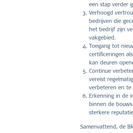
een stap verder g
Verhoogd vertrou
bedrijven die gec
het bedrijf zijn 
vakgebied.
Toegang tot nieu
certificeringen a
kan deuren opene
Continue verbete
vereist regelmati
verbeteren en te
Erkenning in de i
binnen de bouwse
sterkere reputati
Samenvattend, de BRL 