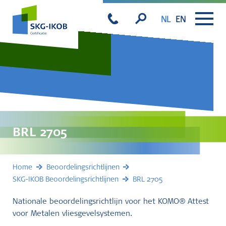
NL
EN
BRL 2705
Home
Beoordelingsrichtlijnen
SKG-IKOB Beoordelingsrichtlijnen
BRL 2705
Nationale beoordelingsrichtlijn voor het KOMO® Attest
voor Metalen vliesgevelsystemen.