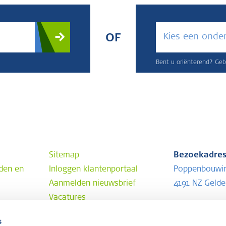
Kies een onde
OF
Bent u oriënterend? Gebr
Sitemap
Bezoekadre
den en
Inloggen klantenportaal
Poppenbouwi
Aanmelden nieuwsbrief
4191 NZ Geld
Vacatures
Postadres
s