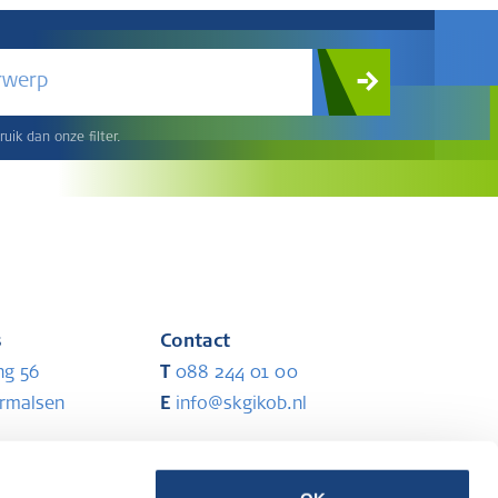
rwerp
uik dan onze filter.
s
Contact
ng 56
T
088 244 01 00
ermalsen
E
info@skgikob.nl
Partners