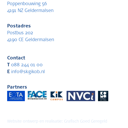
Poppenbouwing 56
4191 NZ Geldermalsen
Postadres
Postbus 202
4190 CE Geldermalsen
Contact
T
088 244 01 00
E
info@skgikob.nl
Partners
Website ontwerp en realisatie:
Grafisch Goed Geregeld