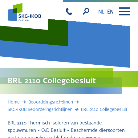
NL
EN
BRL 2110 Collegebesluit
Home
Beoordelingsrichtlijnen
SKG-IKOB Beoordelingsrichtlijnen
BRL 2110 Collegebesluit
BRL 2110 Thermisch isoleren van bestaande
spouwmuren - CvD Besluit - Beschermde diersoorten